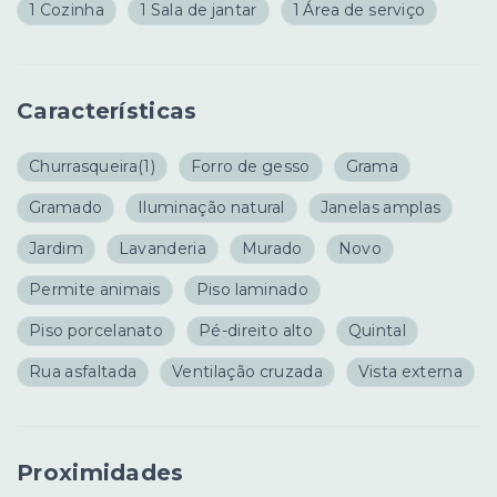
1 Cozinha
1 Sala de jantar
1 Área de serviço
Características
Churrasqueira
(1)
Forro de gesso
Grama
Gramado
Iluminação natural
Janelas amplas
Jardim
Lavanderia
Murado
Novo
Permite animais
Piso laminado
Piso porcelanato
Pé-direito alto
Quintal
Rua asfaltada
Ventilação cruzada
Vista externa
Proximidades