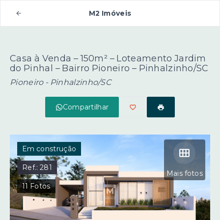
M2 Imóveis
Casa à Venda – 150m² – Loteamento Jardim
do Pinhal – Bairro Pioneiro – Pinhalzinho/SC
Pioneiro - Pinhalzinho/SC
Compartilhar
Em construção
Ref.:
281
Mais fotos
11
Fotos