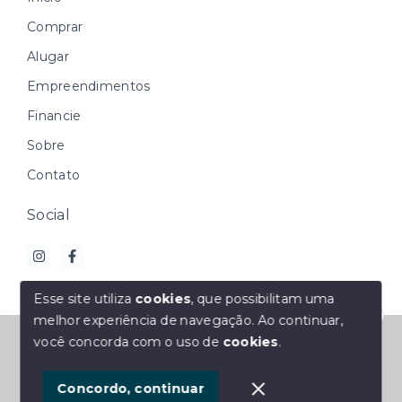
Comprar
Alugar
Empreendimentos
Financie
Sobre
Contato
Social
Esse site utiliza
cookies
, que possibilitam uma
melhor experiência de navegação.
Ao continuar,
Olá! Estamos disponíveis para te ajudar.
© Copyright 2026 - M2 Imóveis - Todos os direitos
você concorda com o uso de
cookies
.
reservados
1
Concordo, continuar
SITE PARA IMOBILIARIA