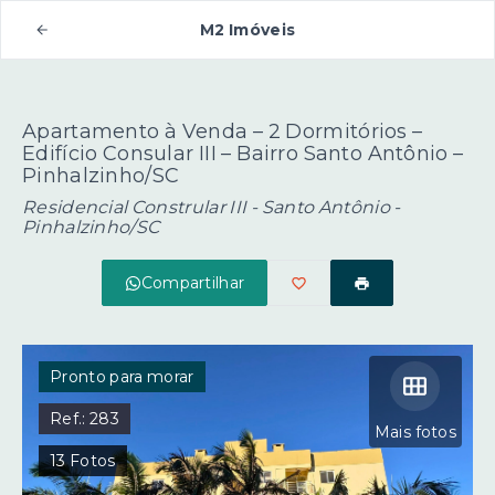
M2 Imóveis
Apartamento à Venda – 2 Dormitórios –
Edifício Consular III – Bairro Santo Antônio –
Pinhalzinho/SC
Residencial Constrular III -
Santo Antônio -
Pinhalzinho/SC
Compartilhar
Pronto para morar
Ref.:
283
Mais fotos
13
Fotos