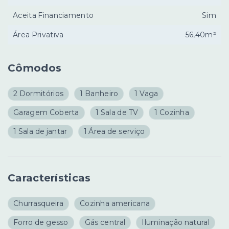
Aceita Financiamento
Sim
Área Privativa
56,40m²
Cômodos
2 Dormitórios
1 Banheiro
1 Vaga
Garagem Coberta
1 Sala de TV
1 Cozinha
1 Sala de jantar
1 Área de serviço
Características
Churrasqueira
Cozinha americana
Forro de gesso
Gás central
Iluminação natural