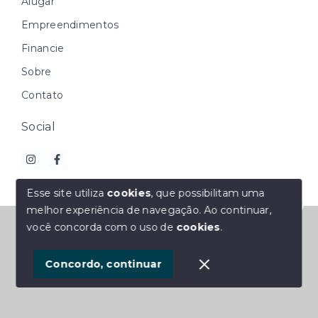
Alugar
Empreendimentos
Financie
Sobre
Contato
Social
Esse site utiliza
cookies
, que possibilitam uma
melhor experiência de navegação.
Ao continuar,
Olá! Estamos disponíveis para te ajudar.
© Copyright 2026 - M2 Imóveis - Todos os direitos
você concorda com o uso de
cookies
.
reservados
1
Concordo, continuar
SITE PARA IMOBILIARIA