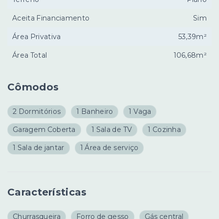
Aceita Financiamento
Sim
Área Privativa
53,39m²
Área Total
106,68m²
Cômodos
2 Dormitórios
1 Banheiro
1 Vaga
Garagem Coberta
1 Sala de TV
1 Cozinha
1 Sala de jantar
1 Área de serviço
Características
Churrasqueira
Forro de gesso
Gás central