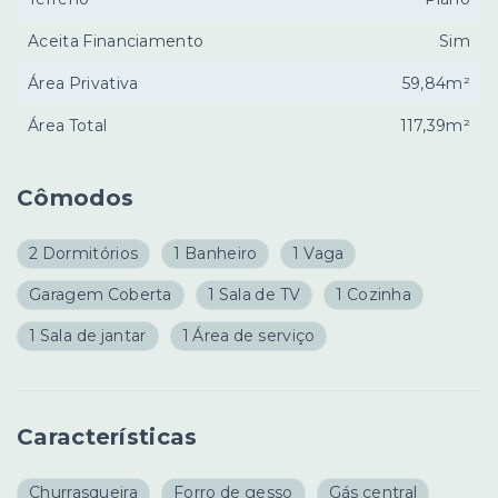
Aceita Financiamento
Sim
Área Privativa
59,84m²
Área Total
117,39m²
Cômodos
2 Dormitórios
1 Banheiro
1 Vaga
Garagem Coberta
1 Sala de TV
1 Cozinha
1 Sala de jantar
1 Área de serviço
Características
Churrasqueira
Forro de gesso
Gás central