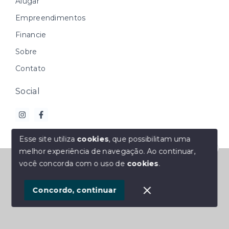
Alugar
Empreendimentos
Financie
Sobre
Contato
Social
Esse site utiliza
cookies
, que possibilitam uma
melhor experiência de navegação.
Ao continuar,
Olá! Estamos disponíveis para te ajudar.
© Copyright 2026 - M2 Imóveis - Todos os direitos
você concorda com o uso de
cookies
.
reservados
1
Concordo, continuar
SITE PARA IMOBILIARIA