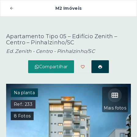
M2 Imóveis
Apartamento Tipo 05 – Edifício Zenith –
Centro – Pinhalzinho/SC
Ed. Zenith -
Centro - Pinhalzinho/SC
Compartilhar
Na planta
Ref.:
233
Mais fotos
8
Fotos