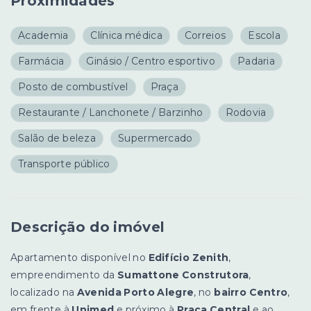
Proximidades
Academia
Clínica médica
Correios
Escola
Farmácia
Ginásio / Centro esportivo
Padaria
Posto de combustível
Praça
Restaurante / Lanchonete / Barzinho
Rodovia
Salão de beleza
Supermercado
Transporte público
Descrição do imóvel
Apartamento disponível no
Edifício Zenith
,
empreendimento da
Sumattone Construtora
,
localizado na
Avenida Porto Alegre
, no
bairro Centro
,
em frente à
Unimed
e próximo à
Praça Central
e ao