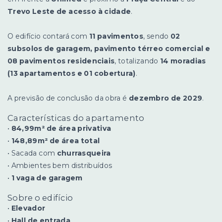
Trevo Leste de acesso à cidade
.
O edifício contará com
11 pavimentos
, sendo
02
subsolos de garagem, pavimento térreo comercial e
08 pavimentos residenciais
, totalizando
14 moradias
(13 apartamentos e 01 cobertura)
.
A previsão de conclusão da obra é
dezembro de 2029
.
Características do apartamento
•
84,99m² de área privativa
•
148,89m² de área total
• Sacada com
churrasqueira
• Ambientes bem distribuídos
•
1 vaga de garagem
Sobre o edifício
•
Elevador
•
Hall de entrada