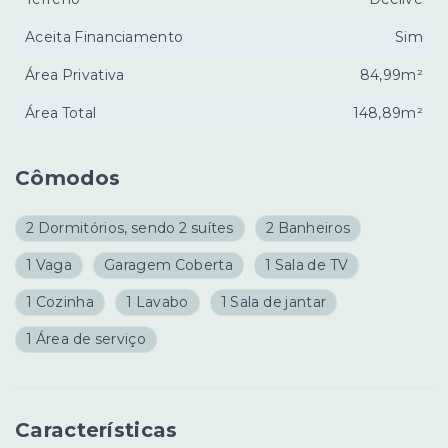
Aceita Financiamento
Sim
Área Privativa
84,99m²
Área Total
148,89m²
Cômodos
2 Dormitórios, sendo 2 suítes
2 Banheiros
1 Vaga
Garagem Coberta
1 Sala de TV
1 Cozinha
1 Lavabo
1 Sala de jantar
1 Área de serviço
Características