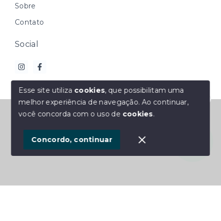
Sobre
Contato
Social
Esse site utiliza
cookies
, que possibilitam uma
melhor experiência de navegação.
Ao continuar,
Olá! Estamos disponíveis para te ajudar.
© Copyright 2026 - M2 Imóveis - Todos os direitos
você concorda com o uso de
cookies
.
reservados
1
Concordo, continuar
SITE PARA IMOBILIARIA
Início
Histórico
Favoritos