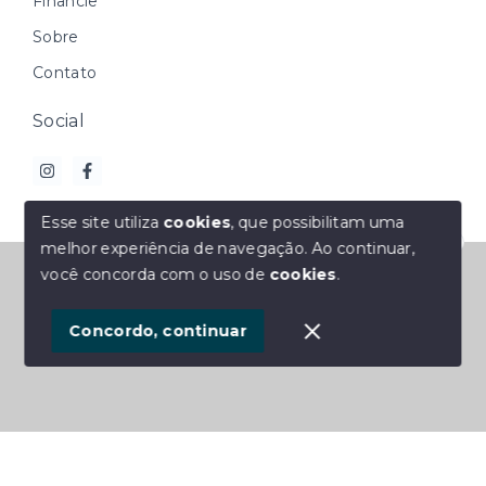
Financie
Sobre
Contato
Social
Esse site utiliza
cookies
, que possibilitam uma
melhor experiência de navegação.
Ao continuar,
Olá! Estamos disponíveis para te ajudar.
© Copyright 2026 - M2 Imóveis - Todos os direitos
você concorda com o uso de
cookies
.
reservados
1
Concordo, continuar
SITE PARA IMOBILIARIA
Início
Histórico
Favoritos